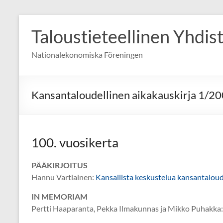
Skip
to
Taloustieteellinen Yhdis
content
Nationalekonomiska Föreningen
Kansantaloudellinen aikakauskirja 1/2
100. vuosikerta
PÄÄKIRJOITUS
Hannu Vartiainen:
Kansallista keskustelua kansantalou
IN MEMORIAM
Pertti Haaparanta, Pekka Ilmakunnas ja Mikko Puhakka