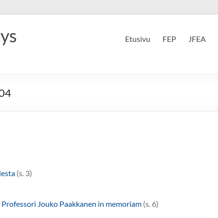
tys
Etusivu
FEP
JFEA
004
desta
(s. 3)
:
Professori Jouko Paakkanen in memoriam
(s. 6)