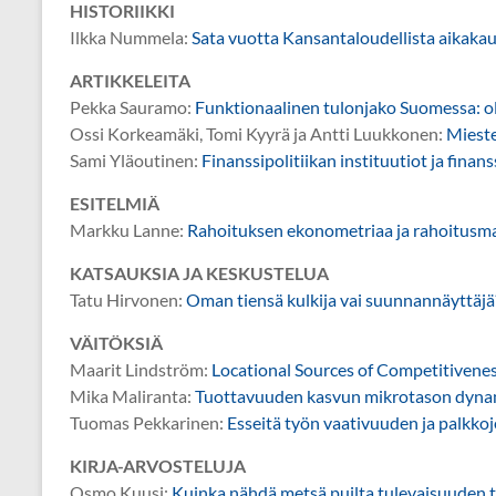
HISTORIIKKI
Ilkka Nummela:
Sata vuotta Kansantaloudellista aikakau
ARTIKKELEITA
Pekka Sauramo:
Funktionaalinen tulonjako Suomessa: o
Ossi Korkeamäki, Tomi Kyyrä ja Antti Luukkonen:
Mieste
Sami Yläoutinen:
Finanssipolitiikan instituutiot ja finan
ESITELMIÄ
Markku Lanne:
Rahoituksen ekonometriaa ja rahoitusm
KATSAUKSIA JA KESKUSTELUA
Tatu Hirvonen:
Oman tiensä kulkija vai suunnannäyttäjä?
VÄITÖKSIÄ
Maarit Lindström:
Locational Sources of Competitivenes
Mika Maliranta:
Tuottavuuden kasvun mikrotason dynam
Tuomas Pekkarinen:
Esseitä työn vaativuuden ja palkkoj
KIRJA-ARVOSTELUJA
Osmo Kuusi:
Kuinka nähdä metsä puilta tulevaisuuden 