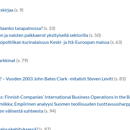
skirjaa
(s. 9)
llaanko tasapainossa?
(s. 33)
n ja naisten palkkaerot yksityisellä sektorilla
(s. 50)
ssipolitiikan kurinalaisuus Keski- ja Itä-Euroopan maissa
(s. 63)
arkkinat
(s. 79)
 – Vuoden 2003 John Bates Clark -mitalisti Steven Levitt
(s. 83)
s: Finnish Companies’ International Business Operations in the B
iikka; Empiirinen analyysi Suomen teollisuuden tuottavuushar
en välisestä suhteesta
(s. 94)
talouskehityksessä?
(s. 97)