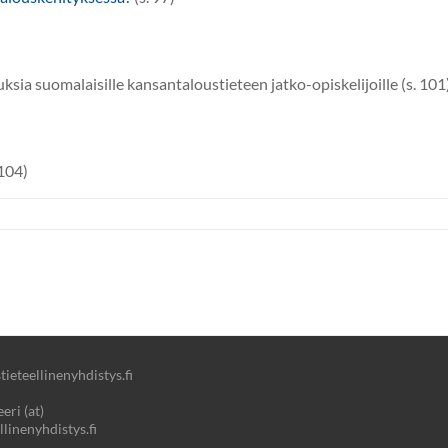
ia suomalaisille kansantaloustieteen jatko-opiskelijoille (s. 101
 104)
ieteellinenyhdistys.fi
eri (at)
llinenyhdistys.fi