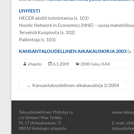
LYHYESTI
HECER aloitti toimintansa (s. 101)
Nordic Network in Economics (NNE) – uusia mahdollisuuks
Terveisiä Kuopiosta (s. 102)
Palkintoja (s. 103)
KANSANTALOUDELLINEN AIKAKAUSKIRJA 2003
(s.
yllapito
6.1.2009
2000-luku
,
KAK
←
Kansantaloudellinen aikakauskirja 2/2004
Taloustieteellinen Yhdistys ry
www.taloust
c/o Sihteeri Max Toikka
PL 17 (Arkadiankatu 7)
E-mail: sihte
00014 Helsingin yliopisto
taloustietee