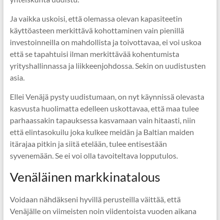
Ja vaikka uskoisi, että olemassa olevan kapasiteetin
käyttöasteen merkittävä kohottaminen vain pienillä
investoinneilla on mahdollista ja toivottavaa, ei voi uskoa
että se tapahtuisi ilman merkittävää kohentumista
yrityshallinnassa ja liikkeenjohdossa. Sekin on uudistusten
asia.
Ellei Venäjä pysty uudistumaan, on nyt käynnissä olevasta
kasvusta huolimatta edelleen uskottavaa, että maa tulee
parhaassakin tapauksessa kasvamaan vain hitaasti, niin
että elintasokuilu joka kulkee meidän ja Baltian maiden
itärajaa pitkin ja siitä etelään, tulee entisestään
syvenemään. Se ei voi olla tavoiteltava lopputulos.
Venäläinen markkinatalous
Voidaan nähdäkseni hyvillä perusteilla väittää, että
Venäjälle on viimeisten noin viidentoista vuoden aikana