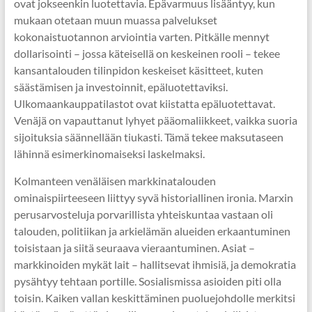
ovat jokseenkin luotettavia. Epävarmuus lisääntyy, kun
mukaan otetaan muun muassa palvelukset
kokonaistuotannon arviointia varten. Pitkälle mennyt
dollarisointi – jossa käteisellä on keskeinen rooli – tekee
kansantalouden tilinpidon keskeiset käsitteet, kuten
säästämisen ja investoinnit, epäluotettaviksi.
Ulkomaankauppatilastot ovat kiistatta epäluotettavat.
Venäjä on vapauttanut lyhyet pääomaliikkeet, vaikka suoria
sijoituksia säännellään tiukasti. Tämä tekee maksutaseen
lähinnä esimerkinomaiseksi laskelmaksi.
Kolmanteen venäläisen markkinatalouden
ominaispiirteeseen liittyy syvä historiallinen ironia. Marxin
perusarvosteluja porvarillista yhteiskuntaa vastaan oli
talouden, politiikan ja arkielämän alueiden erkaantuminen
toisistaan ja siitä seuraava vieraantuminen. Asiat –
markkinoiden mykät lait – hallitsevat ihmisiä, ja demokratia
pysähtyy tehtaan portille. Sosialismissa asioiden piti olla
toisin. Kaiken vallan keskittäminen puoluejohdolle merkitsi