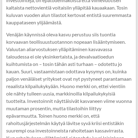
investointeja, on epätodennäköistä että viimevuotisen
kaltaista nettovientiä voitaisiin ylläpitää kauaakaan. Tosin
kuluvan vuoden alun tilastot kertovat entistä suuremmasta
kauppataseen ylijäämästä.
Venäjän käynnissä oleva kasvu perustuu siis tuontia
korvaavan teollisuustuotannon nopeaan lisääntymiseen.
Valuutan aliarvostuksen ylläpitäminen kasvavassa
taloudessa ei ole yksinkertaista, ja devalvaatioedun
kuihtumista on – tosin tähän asti turhaan – odotettu jo
kauan. Suuri, vastaamistaan odottava kysymys on, kuinka
paljon venäläiset yritykset ovat nyt pystyneet parantamaan
reaalista kilpailukykyään. Huono merkki on, ettei vientiin
ole nähty tulleen uusia, markkinoilla kilpailukykyisiä
tuotteita. Investoinnit näyttäisivät kasvaneen viime vuonna
muutaman prosentin, mutta tilastoihin liittyy
epävarmuutta. Toinen huono merkki on, että
rahoitusjärjestelmän käytyä lävitse syvä kriisi entistäkin
suurempi osa investoinneista rahoitetaan kassavirrasta.
Kun rahoituksen välittämistä ei tapahdu juuri laisinkaan,