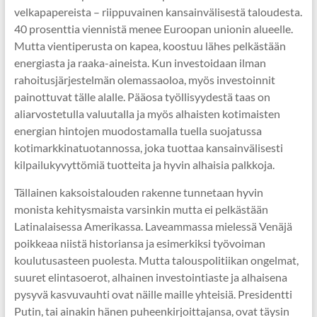
velkapapereista – riippuvainen kansainvälisestä taloudesta.
40 prosenttia viennistä menee Euroopan unionin alueelle.
Mutta vientiperusta on kapea, koostuu lähes pelkästään
energiasta ja raaka-aineista. Kun investoidaan ilman
rahoitusjärjestelmän olemassaoloa, myös investoinnit
painottuvat tälle alalle. Pääosa työllisyydestä taas on
aliarvostetulla valuutalla ja myös alhaisten kotimaisten
energian hintojen muodostamalla tuella suojatussa
kotimarkkinatuotannossa, joka tuottaa kansainvälisesti
kilpailukyvyttömiä tuotteita ja hyvin alhaisia palkkoja.
Tällainen kaksoistalouden rakenne tunnetaan hyvin
monista kehitysmaista varsinkin mutta ei pelkästään
Latinalaisessa Amerikassa. Laveammassa mielessä Venäjä
poikkeaa niistä historiansa ja esimerkiksi työvoiman
koulutusasteen puolesta. Mutta talouspolitiikan ongelmat,
suuret elintasoerot, alhainen investointiaste ja alhaisena
pysyvä kasvuvauhti ovat näille maille yhteisiä. Presidentti
Putin, tai ainakin hänen puheenkirjoittajansa, ovat täysin