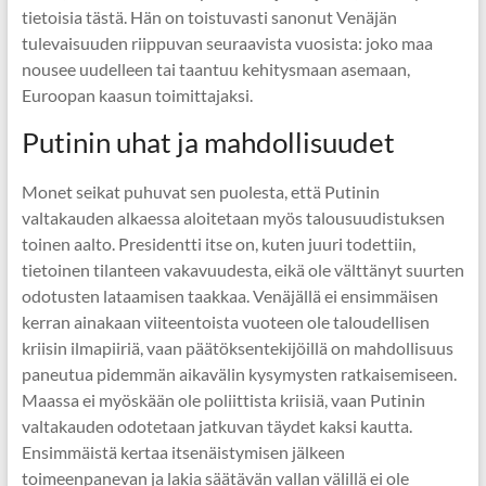
tietoisia tästä. Hän on toistuvasti sanonut Venäjän
tulevaisuuden riippuvan seuraavista vuosista: joko maa
nousee uudelleen tai taantuu kehitysmaan asemaan,
Euroopan kaasun toimittajaksi.
Putinin uhat ja mahdollisuudet
Monet seikat puhuvat sen puolesta, että Putinin
valtakauden alkaessa aloitetaan myös talousuudistuksen
toinen aalto. Presidentti itse on, kuten juuri todettiin,
tietoinen tilanteen vakavuudesta, eikä ole välttänyt suurten
odotusten lataamisen taakkaa. Venäjällä ei ensimmäisen
kerran ainakaan viiteentoista vuoteen ole taloudellisen
kriisin ilmapiiriä, vaan päätöksentekijöillä on mahdollisuus
paneutua pidemmän aikavälin kysymysten ratkaisemiseen.
Maassa ei myöskään ole poliittista kriisiä, vaan Putinin
valtakauden odotetaan jatkuvan täydet kaksi kautta.
Ensimmäistä kertaa itsenäistymisen jälkeen
toimeenpanevan ja lakia säätävän vallan välillä ei ole