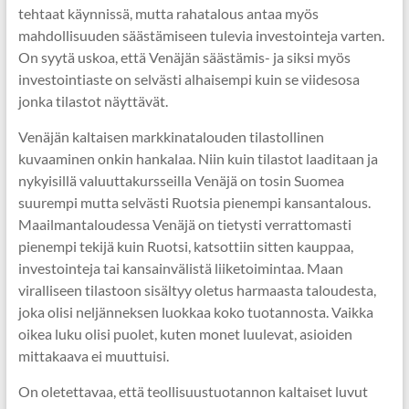
tehtaat käynnissä, mutta rahatalous antaa myös
mahdollisuuden säästämiseen tulevia investointeja varten.
On syytä uskoa, että Venäjän säästämis- ja siksi myös
investointiaste on selvästi alhaisempi kuin se viidesosa
jonka tilastot näyttävät.
Venäjän kaltaisen markkinatalouden tilastollinen
kuvaaminen onkin hankalaa. Niin kuin tilastot laaditaan ja
nykyisillä valuuttakursseilla Venäjä on tosin Suomea
suurempi mutta selvästi Ruotsia pienempi kansantalous.
Maailmantaloudessa Venäjä on tietysti verrattomasti
pienempi tekijä kuin Ruotsi, katsottiin sitten kauppaa,
investointeja tai kansainvälistä liiketoimintaa. Maan
viralliseen tilastoon sisältyy oletus harmaasta taloudesta,
joka olisi neljänneksen luokkaa koko tuotannosta. Vaikka
oikea luku olisi puolet, kuten monet luulevat, asioiden
mittakaava ei muuttuisi.
On oletettavaa, että teollisuustuotannon kaltaiset luvut