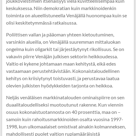
joukkoviestimien itsenäisyys vielä kuvitteellisempaa kuin
keskuksessa. Niin demokratian kuin markkinoidenkin
toiminta on alueellistuneella Venäjällä huonompaa kuin se
olisi keskitetymmässä ratkaisussa.
Poliittisen vallan ja pääoman yhteen kietoutuminen,
varsinkin alueilla, on Venäjällä suuremman mittaluokan
ongelma kuin oligarkit tai järjestäytynyt rikollisuus. Se on
vakavin piirre Venäjän julkisen sektorin heikkoudessa.
Valtio ei kykene johtamaan maan kehitystä, eikä edes
vastaamaan perustehtävistään. Kokonaistaloudellinen
kehitys on kriisiytynyt toistuvasti, ja perustavaa laatua
olevien julkisten hyödykkeiden tarjonta on heikkoa.
Neljäs venäläisen markkinatalouden ominaispiirre on sen
duaalitaloudelliseksi muotoutunut rakenne. Kun viennin
osuus kokonaistuotannosta on 40 prosenttia, maa on –
samoin kuin rahoitusmarkkinoiden osalta vuosina 1997-
1998, kun ulkomaalaiset omistivat ainakin kolmanneksen,
mahdollisesti puolet valtion ruplamääräisistä