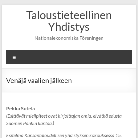
Skip
Taloustieteellinen
to
content
Yhdistys
Nationalekonomiska Föreningen
Valikko
Venäjä vaalien jälkeen
Pekka Sutela
(Esittävät mielipiteet ovat kirjoittajan omia, eivätkä edusta
Suomen Pankin kantaa.)
Esitelmä Kansantaloudellisen yhdistyksen kokouksessa 15.