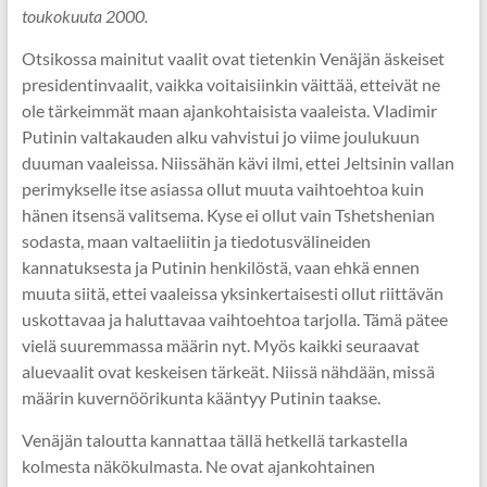
toukokuuta 2000.
Otsikossa mainitut vaalit ovat tietenkin Venäjän äskeiset
presidentinvaalit, vaikka voitaisiinkin väittää, etteivät ne
ole tärkeimmät maan ajankohtaisista vaaleista. Vladimir
Putinin valtakauden alku vahvistui jo viime joulukuun
duuman vaaleissa. Niissähän kävi ilmi, ettei Jeltsinin vallan
perimykselle itse asiassa ollut muuta vaihtoehtoa kuin
hänen itsensä valitsema. Kyse ei ollut vain Tshetshenian
sodasta, maan valtaeliitin ja tiedotusvälineiden
kannatuksesta ja Putinin henkilöstä, vaan ehkä ennen
muuta siitä, ettei vaaleissa yksinkertaisesti ollut riittävän
uskottavaa ja haluttavaa vaihtoehtoa tarjolla. Tämä pätee
vielä suuremmassa määrin nyt. Myös kaikki seuraavat
aluevaalit ovat keskeisen tärkeät. Niissä nähdään, missä
määrin kuvernöörikunta kääntyy Putinin taakse.
Venäjän taloutta kannattaa tällä hetkellä tarkastella
kolmesta näkökulmasta. Ne ovat ajankohtainen