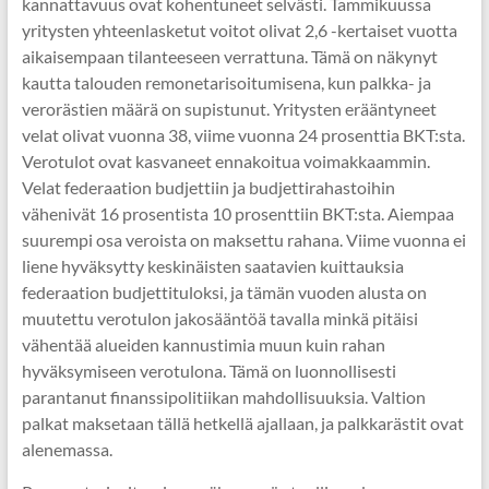
kannattavuus ovat kohentuneet selvästi. Tammikuussa
yritysten yhteenlasketut voitot olivat 2,6 -kertaiset vuotta
aikaisempaan tilanteeseen verrattuna. Tämä on näkynyt
kautta talouden remonetarisoitumisena, kun palkka- ja
verorästien määrä on supistunut. Yritysten erääntyneet
velat olivat vuonna 38, viime vuonna 24 prosenttia BKT:sta.
Verotulot ovat kasvaneet ennakoitua voimakkaammin.
Velat federaation budjettiin ja budjettirahastoihin
vähenivät 16 prosentista 10 prosenttiin BKT:sta. Aiempaa
suurempi osa veroista on maksettu rahana. Viime vuonna ei
liene hyväksytty keskinäisten saatavien kuittauksia
federaation budjettituloksi, ja tämän vuoden alusta on
muutettu verotulon jakosääntöä tavalla minkä pitäisi
vähentää alueiden kannustimia muun kuin rahan
hyväksymiseen verotulona. Tämä on luonnollisesti
parantanut finanssipolitiikan mahdollisuuksia. Valtion
palkat maksetaan tällä hetkellä ajallaan, ja palkkarästit ovat
alenemassa.