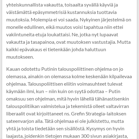
yhteiskunnallista vakautta, toisaalta syvällä käyviä ja
väistämättä epäsymmetrisiä kustannuksia tuottavia
muutoksia. Molempia ei voi saada. Nykyinen järjestelmä on
monelle edullinen, eikä muutos voisi tapahtua niin ettei
vakiintuneita etuja loukattaisi. Ne, jotka nyt lupaavat
vakautta ja tasapainoa, ovat muutoksen vastustajia. Mutta
kaikki epävakaus ei tietenkään johda haluttuun
muutokseen.
Kauan odotettu Putinin talouspoliittinen ohjelma on jo
olemassa, ainakin on olemassa kolme keskenään kilpailevaa
ohjelmaa. Talouspoliittisen eliitin voimasuhteet tulevat
käymään ilmi, kun – niin kuin on syytä odottaa – Putin
omaksuu sen ohjelman, mitä hyvin lähellä tähänastisenkin
talouspolitiikan valmistelua ja tekemistä olleet valtavirran
liberaalit ovat kirjoittaneet ns. Grefin Strategia-laitoksen
sateenvarjon alla. Tätä ohjelmaa ei ole julkistettu, mutta
yhtä ja toista tiedetään sen sisällöstä. Kysymys on hyvin
laajasta, joidenkin tietojen mukaan 300 sivun asiakirjasta,