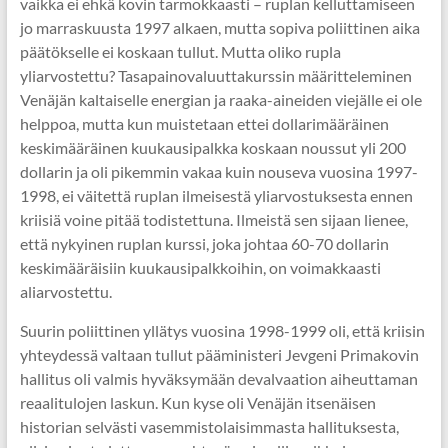
vaikka ei ehkä kovin tarmokkaasti – ruplan kelluttamiseen
jo marraskuusta 1997 alkaen, mutta sopiva poliittinen aika
päätökselle ei koskaan tullut. Mutta oliko rupla
yliarvostettu? Tasapainovaluuttakurssin määritteleminen
Venäjän kaltaiselle energian ja raaka-aineiden viejälle ei ole
helppoa, mutta kun muistetaan ettei dollarimääräinen
keskimääräinen kuukausipalkka koskaan noussut yli 200
dollarin ja oli pikemmin vakaa kuin nouseva vuosina 1997-
1998, ei väitettä ruplan ilmeisestä yliarvostuksesta ennen
kriisiä voine pitää todistettuna. Ilmeistä sen sijaan lienee,
että nykyinen ruplan kurssi, joka johtaa 60-70 dollarin
keskimääräisiin kuukausipalkkoihin, on voimakkaasti
aliarvostettu.
Suurin poliittinen yllätys vuosina 1998-1999 oli, että kriisin
yhteydessä valtaan tullut pääministeri Jevgeni Primakovin
hallitus oli valmis hyväksymään devalvaation aiheuttaman
reaalitulojen laskun. Kun kyse oli Venäjän itsenäisen
historian selvästi vasemmistolaisimmasta hallituksesta,