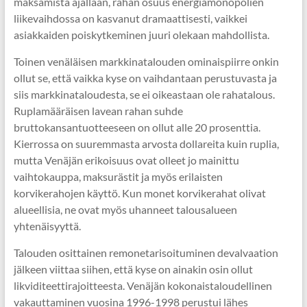
maksamista ajallaan, rahan osuus energiamonopolien
liikevaihdossa on kasvanut dramaattisesti, vaikkei
asiakkaiden poiskytkeminen juuri olekaan mahdollista.
Toinen venäläisen markkinatalouden ominaispiirre onkin
ollut se, että vaikka kyse on vaihdantaan perustuvasta ja
siis markkinataloudesta, se ei oikeastaan ole rahatalous.
Ruplamääräisen lavean rahan suhde
bruttokansantuotteeseen on ollut alle 20 prosenttia.
Kierrossa on suuremmasta arvosta dollareita kuin ruplia,
mutta Venäjän erikoisuus ovat olleet jo mainittu
vaihtokauppa, maksurästit ja myös erilaisten
korvikerahojen käyttö. Kun monet korvikerahat olivat
alueellisia, ne ovat myös uhanneet talousalueen
yhtenäisyyttä.
Talouden osittainen remonetarisoituminen devalvaation
jälkeen viittaa siihen, että kyse on ainakin osin ollut
likviditeettirajoitteesta. Venäjän kokonaistaloudellinen
vakauttaminen vuosina 1996-1998 perustui lähes