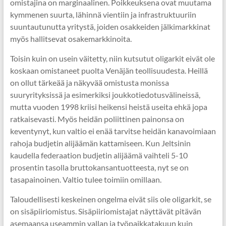
omistajina on marginaalinen. Poikkeuksena ovat muutama
kymmenen suurta, lähinnä vientiin ja infrastruktuuriin
suuntautunutta yritystä, joiden osakkeiden jälkimarkkinat
myös hallitsevat osakemarkkinoita.
Toisin kuin on usein väitetty, niin kutsutut oligarkit eivät ole
koskaan omistaneet puolta Venäjän teollisuudesta. Heillä
on ollut tärkeää ja näkyvää omistusta monissa
suuryrityksissä ja esimerkiksi joukkotiedotusvälineissä,
mutta vuoden 1998 kriisi heikensi heistä useita ehkä jopa
ratkaisevasti. Myös heidän poliittinen painonsa on
keventynyt, kun valtio ei enää tarvitse heidän kanavoimiaan
rahoja budjetin alijäämän kattamiseen. Kun Jeltsinin
kaudella federaation budjetin alijäämä vaihteli 5-10
prosentin tasolla bruttokansantuotteesta, nyt se on
tasapainoinen. Valtio tulee toimiin omillaan.
Taloudellisesti keskeinen ongelma eivät siis ole oligarkit, se
on sisäpiiriomistus. Sisäpiiriomistajat näyttävät pitävän
asemaansa useammin vallan ja työpaikkatakuun kuin