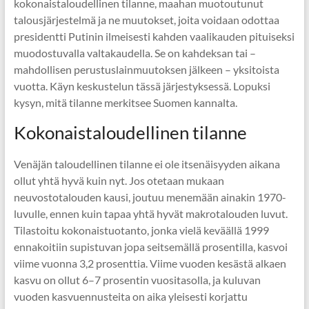
kokonaistaloudellinen tilanne, maahan muotoutunut
talousjärjestelmä ja ne muutokset, joita voidaan odottaa
presidentti Putinin ilmeisesti kahden vaalikauden pituiseksi
muodostuvalla valtakaudella. Se on kahdeksan tai –
mahdollisen perustuslainmuutoksen jälkeen – yksitoista
vuotta. Käyn keskustelun tässä järjestyksessä. Lopuksi
kysyn, mitä tilanne merkitsee Suomen kannalta.
Kokonaistaloudellinen tilanne
Venäjän taloudellinen tilanne ei ole itsenäisyyden aikana
ollut yhtä hyvä kuin nyt. Jos otetaan mukaan
neuvostotalouden kausi, joutuu menemään ainakin 1970-
luvulle, ennen kuin tapaa yhtä hyvät makrotalouden luvut.
Tilastoitu kokonaistuotanto, jonka vielä keväällä 1999
ennakoitiin supistuvan jopa seitsemällä prosentilla, kasvoi
viime vuonna 3,2 prosenttia. Viime vuoden kesästä alkaen
kasvu on ollut 6–7 prosentin vuositasolla, ja kuluvan
vuoden kasvuennusteita on aika yleisesti korjattu