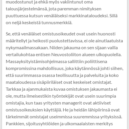
muodostunut ja ehkä myös vakiintunut oma
talousjärjestelmänsä, jota paremman nimityksen
puuttuessa kutsun venäläiseksi markkinataloudeksi. Sillä
on neljä keskeistä tunnusmerkkiä.
Se, että venäläiset omistusoikeudet ovat usein huonosti
määritellyt ja heikosti puolustettavissa, ei ole ainutlaatuista
nykymaailmassakaan. Niiden jakauma on sen sijaan vailla
vertailukohtaa entisen Neuvostoliiton alueen ulkopuolella.
Massayksityistämisohjelmassa sallittiin poliittisena
kompromissina mahdollisuus, joka käytännössä johti siihen,
että suurimmassa osassa teollisuutta ja palveluita ja koko
maataloudessa sisäpiiriläiset ovat keskeiset omistajat.
Tarkkaa ja ajanmukaista kuvaa omistuksen jakaumasta ei
ole, mutta ilmeisestikin työntekijät ovat usein suurimpia
omistajia, kun taas yritysten managerit ovat aktiiviset
omistusoikeuksien käyttäjiä. He ja heidän lähipiirinsä ovat
tärkeimmät omistajat useimmissa suuremmissa yrityksissä.
Pankkien, sijoitusyhtiöiden ja ulkomaalaisten merkitys