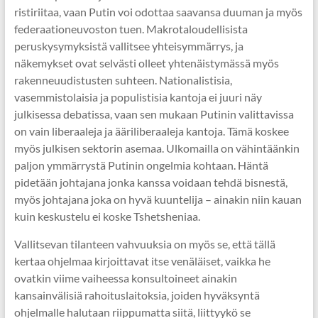
ristiriitaa, vaan Putin voi odottaa saavansa duuman ja myös
federaationeuvoston tuen. Makrotaloudellisista
peruskysymyksistä vallitsee yhteisymmärrys, ja
näkemykset ovat selvästi olleet yhtenäistymässä myös
rakenneuudistusten suhteen. Nationalistisia,
vasemmistolaisia ja populistisia kantoja ei juuri näy
julkisessa debatissa, vaan sen mukaan Putinin valittavissa
on vain liberaaleja ja ääriliberaaleja kantoja. Tämä koskee
myös julkisen sektorin asemaa. Ulkomailla on vähintäänkin
paljon ymmärrystä Putinin ongelmia kohtaan. Häntä
pidetään johtajana jonka kanssa voidaan tehdä bisnestä,
myös johtajana joka on hyvä kuuntelija – ainakin niin kauan
kuin keskustelu ei koske Tshetsheniaa.
Vallitsevan tilanteen vahvuuksia on myös se, että tällä
kertaa ohjelmaa kirjoittavat itse venäläiset, vaikka he
ovatkin viime vaiheessa konsultoineet ainakin
kansainvälisiä rahoituslaitoksia, joiden hyväksyntä
ohjelmalle halutaan riippumatta siitä, liittyykö se