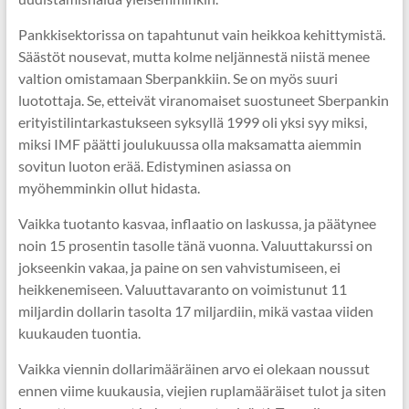
Pankkisektorissa on tapahtunut vain heikkoa kehittymistä.
Säästöt nousevat, mutta kolme neljännestä niistä menee
valtion omistamaan Sberpankkiin. Se on myös suuri
luotottaja. Se, etteivät viranomaiset suostuneet Sberpankin
erityistilintarkastukseen syksyllä 1999 oli yksi syy miksi,
miksi IMF päätti joulukuussa olla maksamatta aiemmin
sovitun luoton erää. Edistyminen asiassa on
myöhemminkin ollut hidasta.
Vaikka tuotanto kasvaa, inflaatio on laskussa, ja päätynee
noin 15 prosentin tasolle tänä vuonna. Valuuttakurssi on
jokseenkin vakaa, ja paine on sen vahvistumiseen, ei
heikkenemiseen. Valuuttavaranto on voimistunut 11
miljardin dollarin tasolta 17 miljardiin, mikä vastaa viiden
kuukauden tuontia.
Vaikka viennin dollarimääräinen arvo ei olekaan noussut
ennen viime kuukausia, viejien ruplamääräiset tulot ja siten