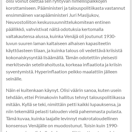
olisi voinut olettaa sen ryhtyvän nimellispalkkojen
korottamiseen. Pääministeri ja talouspolitiikasta vastannut
ensimmäinen varapääministeri Juri Masljukov,
Neuvostoliiton keskussuunnittelukomitean entinen
päällikkö, vahvistivat näitä odotuksia kertomalla
valtakautensa alussa, kuinka Venäjä oli joutunut 1930-
luvun suuren laman kaltaiseen alhaisen kapasiteetin
käyttöasteen tilaan, ja kuinka talous oli vedettävä kriisistä
kokonaiskysyntää lisäämällä. Tämän odotettiin yleisesti
merkitsevän setelirahoitusta, korkeaa inflaatiota ja kriisin
syventymistä. Hyperinflaation peikko maalattiin jälleen
seinälle.
Näin ei kuitenkaan käynyt. Olisi väärin sanoa, kuten usein
tehdään, ettei Primakovin hallitus tehnyt talouspolitiikassa
mitään. Kyllä se teki, nimittäin petti kaikki lupauksensa, ja
niin tekemällä pelasti talouden vielä pahemmasta pulasta.
Tämä kuvaa, kuinka laajalle levinnyt makrotaloudellinen
konsensus Venäjälle on muodostunut. Toisin kuin 1990-