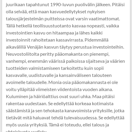
juurikaan tapahtunut 1990-luvun puolivälin jälkeen. Pitäisi
olla selvää, että maan kasvuedellytykset nykyisen
talousjärjestelmän puitteissa ovat varsin vaatimattomat.
Tällä hetkellä teollisuustuotanto kasvaa nopeasti, vaikka
investointien kasvu on hitaampaa ja lähes kaikki
investoinnit rahoitetaan kassavirrasta. Pidemmällä
aikavälillä Venäjän kasvun täytyy perustua investointeihin.
Neuvostoliitolta peritty pääomakanta on pienempi,
vanhempi, enemmän väärissä paikoissa sijaitseva ja väärien
tuotteiden valmistamiseen tarkoitettu kuin sopii
kasvavalle, uudistuvalle ja kansainväliseen talouteen
avoimelle taloudelle. Monia osia pääomakannasta ei ole
voitu ylläpitää viimeisten viidentoista vuoden aikana.
Kuluminen ja häiriöalttius ovat suuri uhka. Maa pitäisi
rakentaa uudestaan. Se edellyttää korkeaa kotimaista
säästämistä ja sen tehokasta kanavoimista yrityksille, jotka
tietävät mitä haluavat tehdä tulevaisuudessa. Se edellyttää
myös uusia yrityksiä. Tämä ei toteudu, ellei talous ja
yhteiskunta uudistu.