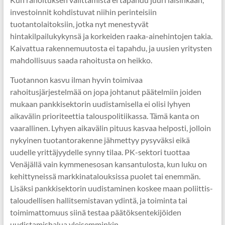
investoinnit kohdistuvat niihin perinteisiin
tuotantolaitoksiin, jotka nyt menestyvät
hintakilpailukykynsä ja korkeiden raaka-ainehintojen takia.
Kaivattua rakennemuutosta ei tapahdu, ja uusien yritysten
mahdollisuus saada rahoitusta on heikko.
Tuotannon kasvu ilman hyvin toimivaa
rahoitusjärjestelmää on jopa johtanut päätelmiin joiden
mukaan pankkisektorin uudistamisella ei olisi lyhyen
aikavälin prioriteettia talouspolitiikassa. Tämä kanta on
vaarallinen. Lyhyen aikavälin pituus kasvaa helposti, jolloin
nykyinen tuotantorakenne jähmettyy pysyväksi eikä
uudelle yrittäjyydelle synny tilaa. PK-sektori tuottaa
Venäjällä vain kymmenesosan kansantulosta, kun luku on
kehittyneissä markkinatalouksissa puolet tai enemmän.
Lisäksi pankkisektorin uudistaminen koskee maan poliittis-
taloudellisen hallitsemistavan ydintä, ja toiminta tai
toimimattomuus siinä testaa päätöksentekijöiden
uudistamishalua yleisemminkin.