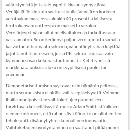
vääristymistä joita talouspolitiikka on synnyttänyt
Venäjällä. Toisin kuin saattaisi luulla, Venäjä on korkean
verotaakan maa, jossa ainakin 40 prosenttia laillisesta
bruttokansantuotteesta on maksettu veroina.
Verojärjestelmä on ollut mielivaltainen ja tarkoitustaan
vastaamaton. Se on kerännyt paljon veroja, mutta samalla
kasvattanut harmaata sektoria, vähentänyt rahan käyttöä
ja johtanut tilanteeseen, jossa PK-sektori tuottaa vain
kymmenesosan kokonaistuotannosta. Kehittyneissä
markkinatalouksissa luku on tyypillisesti puolet tai
enemmän.
Demonetarisoitumisen syyt ovat osin hämärän peitossa,
mutta seurauksista ei pitäisi vallita epäselvyyttä. Voimme
ihailla monipolvisten vaihtoketjujen punomiseen
tarvittavaa kekseliäisyyttä, mutta Adam Smithistä alkaen
olemme uskoneet, että rahan käyttöönotto on ollut eniten
tehokkuutta lisännyt yhteiskunnallinen innovaatio.
Vaihtoketjujen hyödyntäminen on saattanut pitää monet