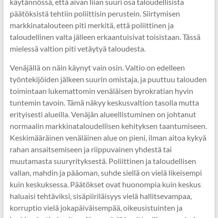
käytännössä, että aivan liian suuri osa taloudellisista
päätöksistä tehtiin poliittisin perustein. Siirtymisen
markkinatalouteen piti merkitä, että poliittinen ja
taloudellinen valta jälleen erkaantuisivat toisistaan. Tässä
mielessä valtion piti vetäytyä taloudesta.
Venäjällä on näin käynyt vain osin. Valtio on edelleen
työntekijöiden jälkeen suurin omistaja, ja puuttuu talouden
toimintaan lukemattomin venäläisen byrokratian hyvin
tuntemin tavoin. Tämä näkyy keskusvaltion tasolla mutta
erityisesti alueilla. Venäjän alueellistuminen on johtanut
normaalin markkinataloudellisen kehityksen taantumiseen.
Keskimääräinen venäläinen alue on pieni, ilman aitoa kykyä
rahan ansaitsemiseen ja riippuvainen yhdestä tai
muutamasta suuryrityksestä. Poliittinen ja taloudellisen
vallan, mahdin ja pääoman, suhde siellä on vielä likeisempi
kuin keskuksessa. Päätökset ovat huonompia kuin keskus
haluaisi tehtäviksi, sisäpiiriläisyys vielä hallitsevampaa,
korruptio vielä jokapäiväisempää, oikeusistuinten ja