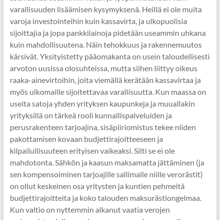
varallisuuden lisäämisen kysymyksenä. Heillä ei ole muita
varoja investointeihin kuin kassavirta, ja ulkopuolisia
sijoittajia ja jopa pankkilainoja pidetään useammin uhkana
kuin mahdollisuutena. Näin tehokkuus ja rakennemuutos
kärsivät. Yksityistetty pääomakanta on usein taloudellisesti
arvoton uusissa olosuhteissa, mutta siihen liittyy oikeus
raaka-ainevirtoihin, joita viemällä kerätään kassavirtaa ja
myös ulkomaille sijoitettavaa varallisuutta. Kun maassa on
useita satoja yhden yrityksen kaupunkeja ja muuallakin
yrityksillä on tärkeä rooli kunnallispalveluiden ja
perusrakenteen tarjoajina, sisäpiiriomistus tekee niiden
pakottamisen kovaan budjettirajoitteeseen ja
kilpailullisuuteen erityisen vaikeaksi. Silti se ei ole
mahdotonta. Sähkön ja kaasun maksamatta jättäminen (ja
sen kompensoiminen tarjoajille sallimalle niille verorästit)
on ollut keskeinen osa yritysten ja kuntien pehmeitä
budjettirajoitteita ja koko talouden maksurästiongelmaa.
Kun valtio on nyttemmin alkanut vaatia verojen