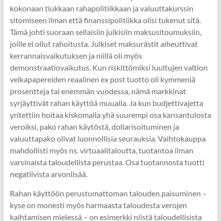
kokonaan tiukkaan rahapolitiikkaan ja valuuttakurssin
sitomiseen ilman että finanssipolitiikka olisi tukenut sitä.
Tämä johti suoraan sellaisiin julkisiin maksusitoumuksiin,
joille ei ollut rahoitusta. Julkiset maksurästit aiheuttivat
kerrannaisvaikutuksen ja niillä oli myös
demonstraatiovaikutus. Kun riskittömiksi luultujen valtion
velkapapereiden reaalinen ex post tuotto oli kymmeniä
prosentteja tai enemmän vuodessa, nämä markkinat
syrjäyttivät rahan käyttöä muualla. Ja kun budjettivajetta
yritettiin hoitaa kiskomalla yhä suurempi osa kansantulosta
veroiksi, pako rahan käytöstä, dollarisoituminen ja
valuuttapako olivat luonnollisia seurauksia. Vaihtokauppa
mahdollisti myös ns. virtuaalitaloutta, tuotantoa ilman
varsinaista taloudellista perustaa. Osa tuotannosta tuotti
negatiivista arvonlisää.
Rahan käyttöön perustumattoman talouden paisuminen –
kyse on monesti myös harmaasta taloudesta verojen
kaihtamisen mielessä – on esimerkki niistä taloudellisista