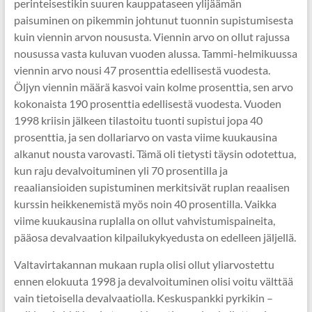
perinteisestikin suuren kauppataseen ylijäämän
paisuminen on pikemmin johtunut tuonnin supistumisesta
kuin viennin arvon noususta. Viennin arvo on ollut rajussa
nousussa vasta kuluvan vuoden alussa. Tammi-helmikuussa
viennin arvo nousi 47 prosenttia edellisestä vuodesta.
Öljyn viennin määrä kasvoi vain kolme prosenttia, sen arvo
kokonaista 190 prosenttia edellisestä vuodesta. Vuoden
1998 kriisin jälkeen tilastoitu tuonti supistui jopa 40
prosenttia, ja sen dollariarvo on vasta viime kuukausina
alkanut nousta varovasti. Tämä oli tietysti täysin odotettua,
kun raju devalvoituminen yli 70 prosentilla ja
reaaliansioiden supistuminen merkitsivät ruplan reaalisen
kurssin heikkenemistä myös noin 40 prosentilla. Vaikka
viime kuukausina ruplalla on ollut vahvistumispaineita,
pääosa devalvaation kilpailukykyedusta on edelleen jäljellä.
Valtavirtakannan mukaan rupla olisi ollut yliarvostettu
ennen elokuuta 1998 ja devalvoituminen olisi voitu välttää
vain tietoisella devalvaatiolla. Keskuspankki pyrkikin –