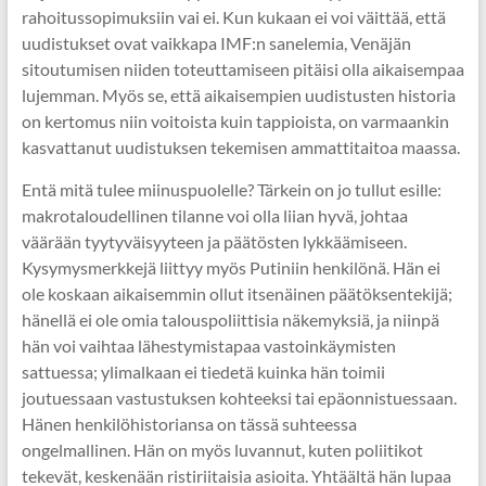
rahoitussopimuksiin vai ei. Kun kukaan ei voi väittää, että
uudistukset ovat vaikkapa IMF:n sanelemia, Venäjän
sitoutumisen niiden toteuttamiseen pitäisi olla aikaisempaa
lujemman. Myös se, että aikaisempien uudistusten historia
on kertomus niin voitoista kuin tappioista, on varmaankin
kasvattanut uudistuksen tekemisen ammattitaitoa maassa.
Entä mitä tulee miinuspuolelle? Tärkein on jo tullut esille:
makrotaloudellinen tilanne voi olla liian hyvä, johtaa
väärään tyytyväisyyteen ja päätösten lykkäämiseen.
Kysymysmerkkejä liittyy myös Putiniin henkilönä. Hän ei
ole koskaan aikaisemmin ollut itsenäinen päätöksentekijä;
hänellä ei ole omia talouspoliittisia näkemyksiä, ja niinpä
hän voi vaihtaa lähestymistapaa vastoinkäymisten
sattuessa; ylimalkaan ei tiedetä kuinka hän toimii
joutuessaan vastustuksen kohteeksi tai epäonnistuessaan.
Hänen henkilöhistoriansa on tässä suhteessa
ongelmallinen. Hän on myös luvannut, kuten poliitikot
tekevät, keskenään ristiriitaisia asioita. Yhtäältä hän lupaa