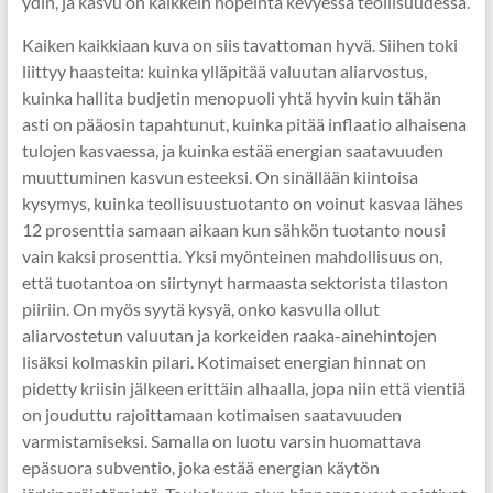
ydin, ja kasvu on kaikkein nopeinta kevyessä teollisuudessa.
Kaiken kaikkiaan kuva on siis tavattoman hyvä. Siihen toki
liittyy haasteita: kuinka ylläpitää valuutan aliarvostus,
kuinka hallita budjetin menopuoli yhtä hyvin kuin tähän
asti on pääosin tapahtunut, kuinka pitää inflaatio alhaisena
tulojen kasvaessa, ja kuinka estää energian saatavuuden
muuttuminen kasvun esteeksi. On sinällään kiintoisa
kysymys, kuinka teollisuustuotanto on voinut kasvaa lähes
12 prosenttia samaan aikaan kun sähkön tuotanto nousi
vain kaksi prosenttia. Yksi myönteinen mahdollisuus on,
että tuotantoa on siirtynyt harmaasta sektorista tilaston
piiriin. On myös syytä kysyä, onko kasvulla ollut
aliarvostetun valuutan ja korkeiden raaka-ainehintojen
lisäksi kolmaskin pilari. Kotimaiset energian hinnat on
pidetty kriisin jälkeen erittäin alhaalla, jopa niin että vientiä
on jouduttu rajoittamaan kotimaisen saatavuuden
varmistamiseksi. Samalla on luotu varsin huomattava
epäsuora subventio, joka estää energian käytön