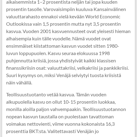
aikaisemmista 1–2 prosentista neljän tai jopa kuuden
prosentin tasolle. Varovaisimpiin kuuluva Kansainvälinen
valuuttarahasto ennakoi vielä kevään World Economic
Outlookissa vain 1,5 prosentin mutta nyt 3,5 prosentin
kasvua. Vuoden 2001 kasvuennusteet ovat yleisesti hieman
alhaisempia kuin tälle vuodelle. Nämä vuodet ovat
ensimmäiset kiistattoman kasvun vuodet sitten 1980-
luvun loppupuolen. Kasvu seuraa elokuussa 1998
puhjennutta kriisiä, jossa yhdistyivät kaikki klassisen
finanssikriisin osat: valuuttakriisi, velkakriisi ja pankkikriisi.
Suuri kysymys on, miksi Venäjä selviytyi tuosta kriisistä
näin vähällä.
Teollisuustuotanto vetää kasvua. Tämän vuoden
alkupuolella kasvu on ollut 10-15 prosentin luokkaa,
monilla aloilla paljon vahvempaakin. Teollisuustuotannon
nopean kasvun taustalla on puolestaan tavattoman
voimakas nettovienti, viime vuonna kokonaista 16,3
prosenttia BKT:sta. Valitettavasti Venäjän jo