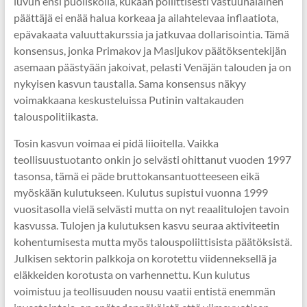
luvun ensi puoliskolla, kukaan poliittisesti vastuunalainen
päättäjä ei enää halua korkeaa ja ailahtelevaa inflaatiota,
epävakaata valuuttakurssia ja jatkuvaa dollarisointia. Tämä
konsensus, jonka Primakov ja Masljukov päätöksentekijän
asemaan päästyään jakoivat, pelasti Venäjän talouden ja on
nykyisen kasvun taustalla. Sama konsensus näkyy
voimakkaana keskusteluissa Putinin valtakauden
talouspolitiikasta.
Tosin kasvun voimaa ei pidä liioitella. Vaikka
teollisuustuotanto onkin jo selvästi ohittanut vuoden 1997
tasonsa, tämä ei päde bruttokansantuotteeseen eikä
myöskään kulutukseen. Kulutus supistui vuonna 1999
vuositasolla vielä selvästi mutta on nyt reaalitulojen tavoin
kasvussa. Tulojen ja kulutuksen kasvu seuraa aktiviteetin
kohentumisesta mutta myös talouspoliittisista päätöksistä.
Julkisen sektorin palkkoja on korotettu viidenneksellä ja
eläkkeiden korotusta on varhennettu. Kun kulutus
voimistuu ja teollisuuden nousu vaatii entistä enemmän