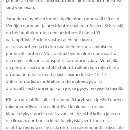
järkiperäistämistä. Toukokuun alun hinnannousut poistivat
siitä vain osan.
Talouden elpymisen luoma hyvän olon tunne selittää osin
Venäjän duuman- ja presidentin vaalien tuloksen. Selityksiä
on toki muitakin, ulottuen perinteestä äänestää
valtaapitäviä Putinin vastustajien heikkoon
uskottavuuteen ja tiedotusvälineiden suorasukaiseen
puolueellisuuteen. Mutta tämä hyvän olon tunne saattaa
olla myös tulevan talouspolitiikan suurin vaara. Venäjällä
on perinteisesti uudistettu taloutta silloin kun öljyn hinta
on alhainen. Jos se nyt laskisi – esimerkiksi – 15-17
dollariin, uudistuspolitiikan todennäköisyys olisi
dramaattisesti suurempi kuin jos se pysyy nykyisellä tasolla.
Kiistatonta pitäisi olla, että Venäjä tarvitsee kipeästi uuden
rakenneuudistusten aallon. Kaikki olemassa olevat
kilpailukykyraportit osoittavat sen. Se, ettei kriisin jälkeen
ole ilmaantunut uusia kilpailukykyisiä vientituotteita,
osoittaa myös sen. Tosiasia on, ettei rakenneuudistuksia ole