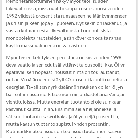
Remonetarisoituminen näkyy myös teollisuuden
liikevaihdossa, missä vaihtokaupan osuus nousi vuoden
1992 viidestä prosentista runsaaseen neljäänkymmeneen
ja kriisin jälkeen jopa yli puoleen. Nyt sekin on laskenut, ja
vastaa kolmannesta liikevaihdosta. Luonnollisista
monopoleista rautateiden ja sähköverkon osalta rahan
käyttö maksuvälineenä on vahvistunut.
Myönteisen kehityksen perustana on siis vuoden 1998
devalvaatio ja sen edut säilyttänyt talouspolitiikka. Öljyn
epätavallisen nopeasti noussut hinta on toki auttanut,
onhan Venäjän viennistä yli 40 prosenttia polttoaineita ja
energiaa. Tavallisen nyrkkisäännön mukaan dollari öljyn
barrelihinnassa merkitsee noin miljardia dollaria Venäjän
vientituloissa. Mutta energian tuotanto ei ole suinkaan
kasvanut kautta linjan. Ensimmäisellä neljänneksellä
sähkön tuotanto kasvoi kaksi ja öljyn neljä prosenttia,
mutta kaasun tuotanto supistui yhden prosentin.
Kotimarkkinateollisuus on teollisuustuotannon kasvun