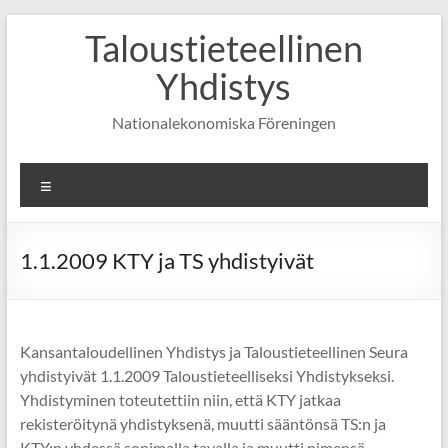
Skip
Taloustieteellinen
to
content
Yhdistys
Nationalekonomiska Föreningen
Valikko
1.1.2009 KTY ja TS yhdistyivät
Kansantaloudellinen Yhdistys ja Taloustieteellinen Seura
yhdistyivät 1.1.2009 Taloustieteelliseksi Yhdistykseksi.
Yhdistyminen toteutettiin niin, että KTY jatkaa
rekisteröitynä yhdistyksenä, muutti sääntönsä TS:n ja
KTY:n yhdessä sopimalla tavalla ja muutti nimensä