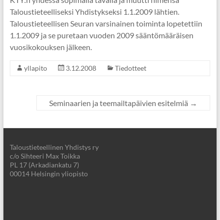
Taloustieteelliseksi Yhdistykseksi 1.1.2009 lähtien.
Taloustieteellisen Seuran varsinainen toiminta lopetettiin
1.1.2009 ja se puretaan vuoden 2009 sääntömääräisen
vuosikokouksen jälkeen.
yllapito
3.12.2008
Tiedotteet
Seminaarien ja teemailtapäivien esitelmiä
→
Taloustieteellinen Yhdistys ry
c/o Sihteeri Max Toikka
PL 17 (Arkadiankatu 7)
00014 Helsingin yliopisto